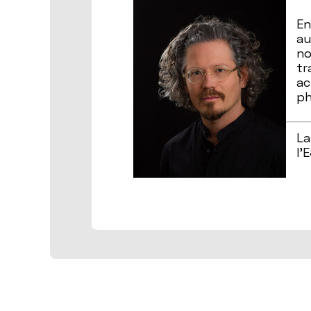
En
au
no
tr
ac
ph
La
l’