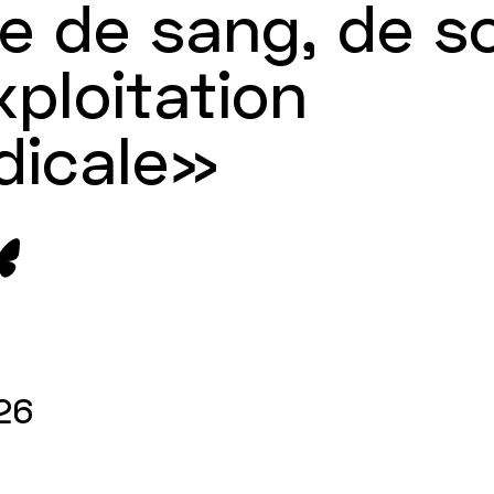
re de sang, de s
xploitation
dicale»
26