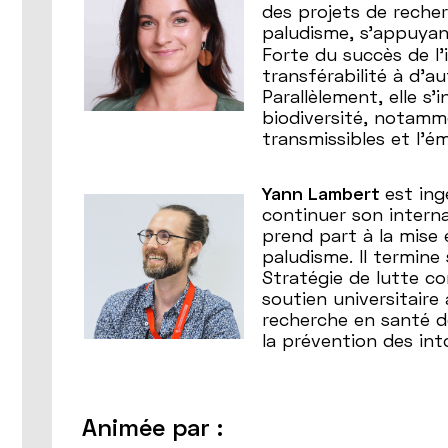
des projets de recher
paludisme, s'appuyan
Forte du succès de l
transférabilité à d'a
Parallèlement, elle s
biodiversité, notamme
transmissibles et l'
Yann Lambert
est ing
continuer son interna
prend part à la mise 
paludisme. Il termine
Stratégie de lutte co
soutien universitaire
recherche en santé de
la prévention des in
Animée par :