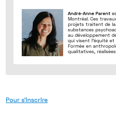
André-Anne Parent
e
Montréal. Ces travaux
projets traitent de l
substances psychoacti
au développement des
qui visent l’équité et
Formée en anthropolog
qualitatives, réalisée
Pour s'inscrire