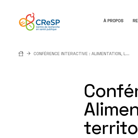
À PROPOS
R
Fil
CONFÉRENCE INTERACTIVE : ALIMENTATION, L...
d'Ariane
Confér
Alimen
territ