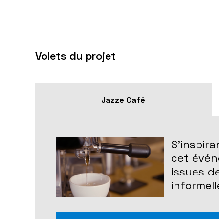
Volets du projet
Jazze Café
S’inspir
cet évé
issues d
informell