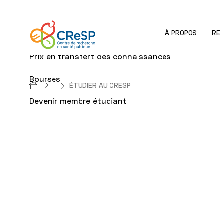
À PROPOS
R
Étudier au CReSP
Prix en transfert des connaissances
Bourses
Breadcrumb
ÉTUDIER AU CRESP
Devenir membre étudiant