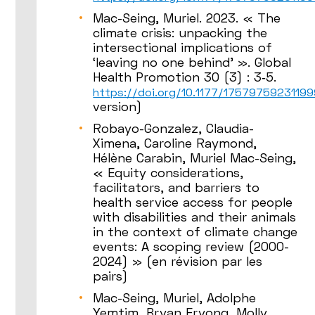
Mac-Seing, Muriel. 2023. « The
climate crisis: unpacking the
intersectional implications of
‘leaving no one behind’ ». Global
Health Promotion 30 (3) : 3‑5.
https://doi.org/10.1177/1757975923119
version)
Robayo-Gonzalez, Claudia-
Ximena, Caroline Raymond,
Hélène Carabin, Muriel Mac-Seing,
« Equity considerations,
facilitators, and barriers to
health service access for people
with disabilities and their animals
in the context of climate change
events: A scoping review (2000-
2024) » (en révision par les
pairs)
Mac-Seing, Muriel, Adolphe
Yemtim, Bryan Eryong, Molly