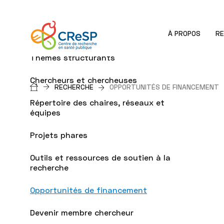
À PROPOS
R
Programmation scientifique
Thèmes structurants
Chercheurs et chercheuses
Fil
RECHERCHE
OPPORTUNITÉS DE FINANCEMENT
Répertoire des chaires, réseaux et
d'Ariane
équipes
Projets phares
Outils et ressources de soutien à la
recherche
Opportunités de financement
Devenir membre chercheur